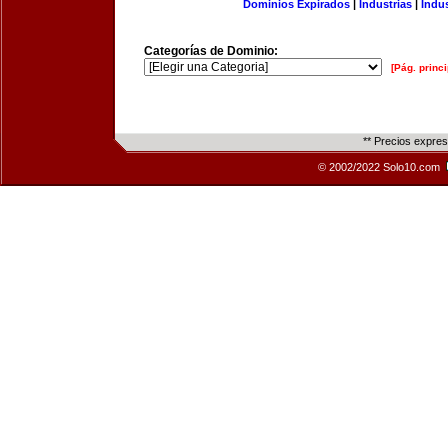
Dominios Expirados
|
Industrias
|
Indu
Categorías de Dominio:
[Pág. princi
** Precios expre
© 2002/2022 Solo10.com