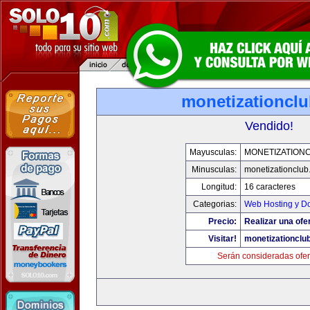
monetizationcl
Vendido!
Mayusculas:
MONETIZATION
Minusculas:
monetizationclub
Longitud:
16 caracteres
Categorias:
Web Hosting y D
Precio:
Realizar una ofer
Visitar!
monetizationclu
Serán consideradas ofer