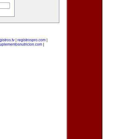
gistros.tv
|
registrospro.com
|
uplementosnutricion.com
|