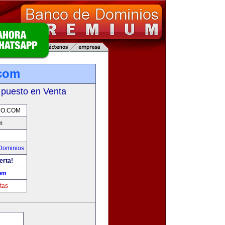
.com
 puesto en Venta
RO.COM
m
Dominios
erta!
com
tas