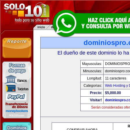
dominiospro
El dueño de este dominio lo ha
Mayusculas:
DOMINIOSPRO
Minusculas:
dominiospro.c
Longitud:
11 caracteres
Categorias:
Web Hosting y 
Precio:
$5,000.00
Visitar!
dominiospro.c
Serán consideradas ofer
R