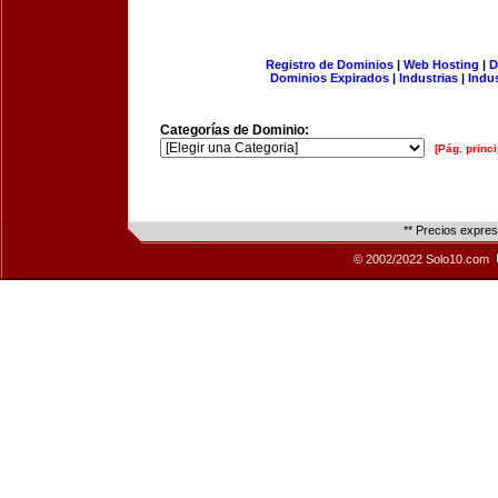
Registro de Dominios
|
Web Hosting
|
D
Dominios Expirados
|
Industrias
|
Indu
Categorías de Dominio:
[Pág. princi
** Precios expre
© 2002/2022 Solo10.com