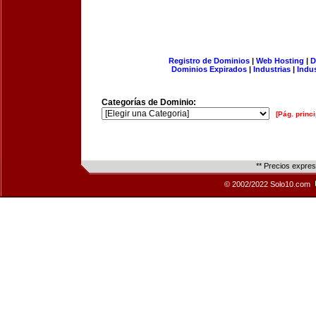
Registro de Dominios
|
Web Hosting
|
D
Dominios Expirados
|
Industrias
|
Indu
Categorías de Dominio:
[Pág. princi
** Precios expre
© 2002/2022 Solo10.com