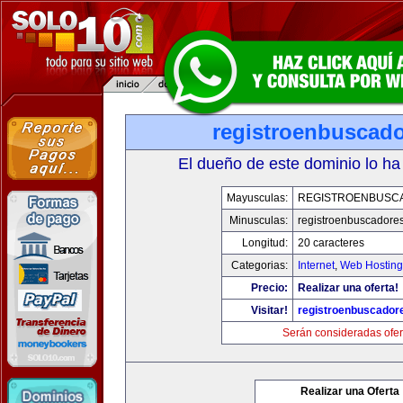
registroenbuscad
El dueño de este dominio lo ha
Mayusculas:
REGISTROENBUSC
Minusculas:
registroenbuscadore
Longitud:
20 caracteres
Categorias:
Internet
,
Web Hosting
Precio:
Realizar una oferta!
Visitar!
registroenbuscador
Serán consideradas ofer
Realizar una Oferta