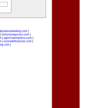
tipsdemarketing.com
|
|
visionynegocios.com
|
om
|
agenciaempleos.com
|
m
|
cursodefinanzas.com
|
ng.com
|