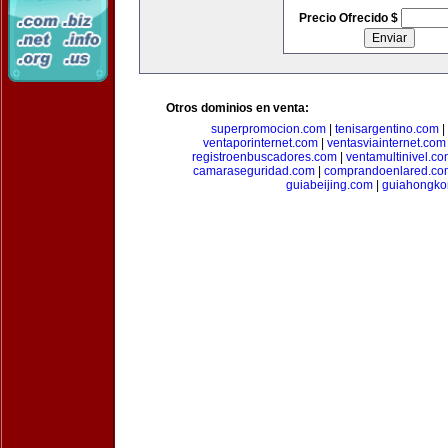
Precio Ofrecido $
Otros dominios en venta:
superpromocion.com
|
tenisargentino.com
|
ventaporinternet.com
|
ventasviainternet.com
registroenbuscadores.com
|
ventamultinivel.c
camaraseguridad.com
|
comprandoenlared.co
guiabeijing.com
|
guiahongko