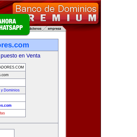
ores.com
 puesto en Venta
ADORES.COM
s.com
 y Dominios
es.com
tas