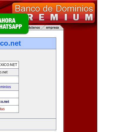
co.net
XICO.NET
o.net
ominios
o.net
tas