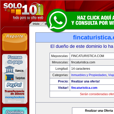
fincaturistica
El dueño de este dominio lo ha
Mayusculas:
FINCATURISTICA.COM
Minusculas:
fincaturistica.com
Longitud:
14 caracteres
Categorias:
Inmuebles y Propiedades
,
Via
Precio:
Realizar una oferta!
Visitar!
fincaturistica.com
Serán consideradas ofer
Realizar una Oferta