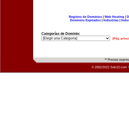
Registro de Dominios
|
Web Hosting
|
D
Dominios Expirados
|
Industrias
|
Indu
Categorías de Dominio:
[Pág. princi
** Precios expre
© 2002/2022 Solo10.com