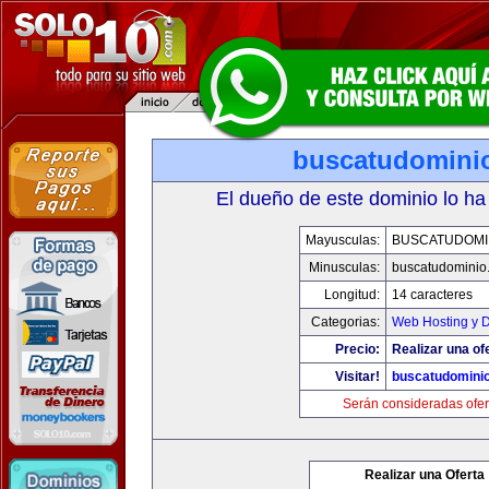
buscatudomini
El dueño de este dominio lo ha
Mayusculas:
BUSCATUDOMI
Minusculas:
buscatudominio
Longitud:
14 caracteres
Categorias:
Web Hosting y 
Precio:
Realizar una of
Visitar!
buscatudomini
Serán consideradas ofer
Realizar una Oferta