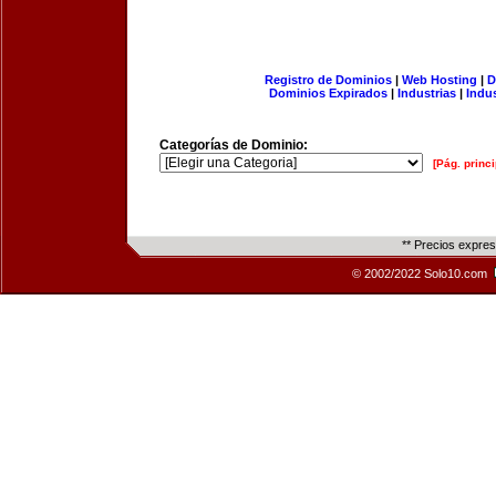
Registro de Dominios
|
Web Hosting
|
D
Dominios Expirados
|
Industrias
|
Indu
Categorías de Dominio:
[Pág. princi
** Precios expre
© 2002/2022 Solo10.com