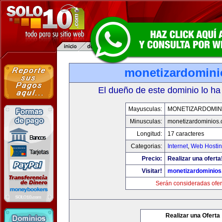
monetizardomin
El dueño de este dominio lo ha
Mayusculas:
MONETIZARDOMIN
Minusculas:
monetizardominios
Longitud:
17 caracteres
Categorias:
Internet
,
Web Hostin
Precio:
Realizar una oferta
Visitar!
monetizardominio
Serán consideradas ofer
Realizar una Oferta