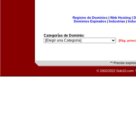
Registro de Dominios
|
Web Hosting
|
D
Dominios Expirados
|
Industrias
|
Indu
Categorías de Dominio:
[Pág. princi
** Precios expre
© 2002/2022 Solo10.com