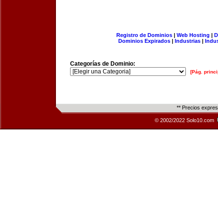
Registro de Dominios
|
Web Hosting
|
D
Dominios Expirados
|
Industrias
|
Indu
Categorías de Dominio:
[Pág. princi
** Precios expre
© 2002/2022 Solo10.com