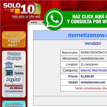
monetizenow
Vendido!
Mayusculas:
MONETIZENOW.C
Minusculas:
monetizenow.com
Longitud:
11 caracteres
Categorias:
Internet
,
Web Hostin
Precio:
$1,500.00
Visitar!
monetizenow.com
Serán consideradas ofer