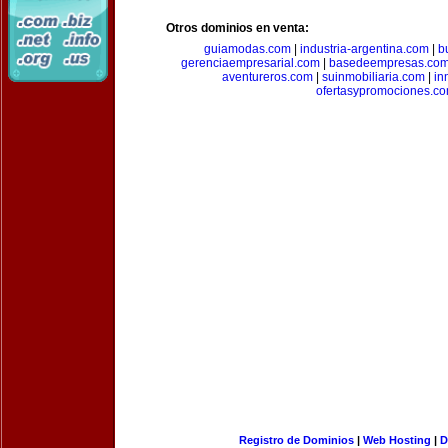
Otros dominios en venta:
guiamodas.com
|
industria-argentina.com
|
b
gerenciaempresarial.com
|
basedeempresas.co
aventureros.com
|
suinmobiliaria.com
|
in
ofertasypromociones.c
Registro de Dominios
|
Web Hosting
|
D