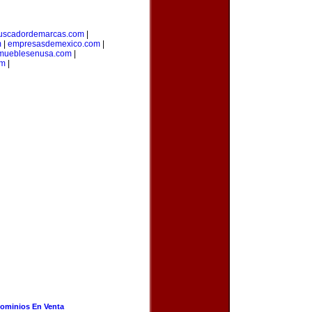
uscadordemarcas.com
|
m
|
empresasdemexico.com
|
mueblesenusa.com
|
om
|
ominios En Venta