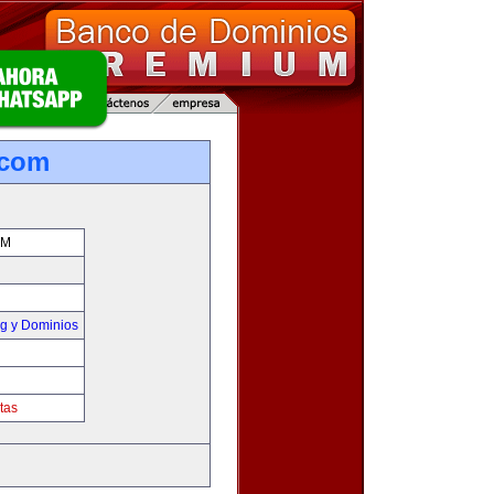
.com
OM
g y Dominios
tas