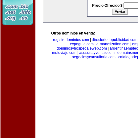
Precio Ofrecido $
Otros dominios en venta:
registredominios.com
|
directoriodepublicidad.com
expoguia.com
|
e-monetization.com
|
emp
dominiosyhospedajeweb.com
|
argentinaemple
motoviaje.com
|
asesoriayventas.com
|
domainsmon
negociosyconsultoria.com
|
catalogode