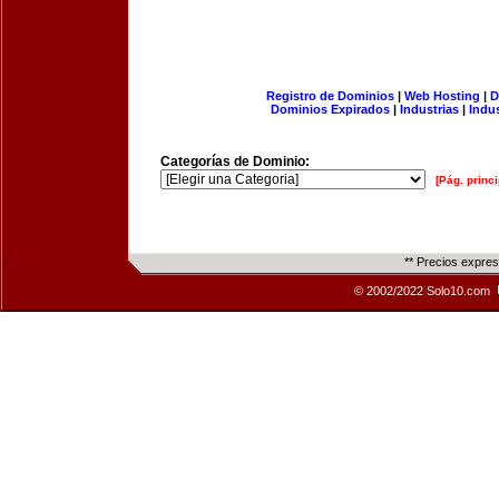
Registro de Dominios
|
Web Hosting
|
D
Dominios Expirados
|
Industrias
|
Indu
Categorías de Dominio:
[Pág. princi
** Precios expre
© 2002/2022 Solo10.com