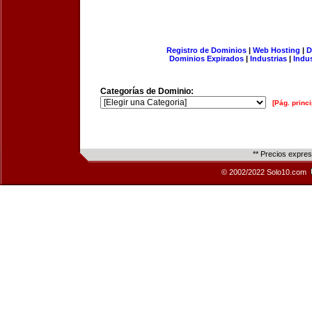
Registro de Dominios
|
Web Hosting
|
D
Dominios Expirados
|
Industrias
|
Indu
Categorías de Dominio:
[Pág. princi
** Precios expre
© 2002/2022 Solo10.com