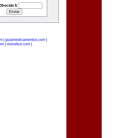
Ofrecido $
om
|
guiamedicamentos.com
|
com
|
monetice.com
|