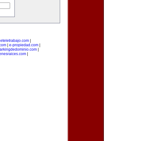
deteletrabajo.com
|
.com
|
e-propiedad.com
|
arkingdedominio.com
|
enesraices.com
|