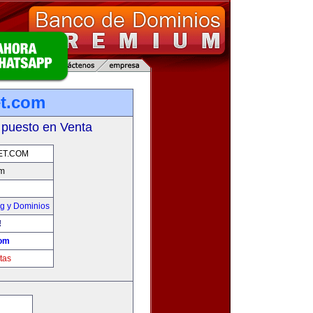
et.com
 puesto en Venta
ET.COM
om
g y Dominios
!
com
tas