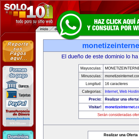
monetizeintern
El dueño de este dominio lo ha
Mayusculas:
MONETIZEINTERN
Minusculas:
monetizeinternet.c
Longitud:
16 caracteres
Categorias:
Internet
,
Web Hostin
Precio:
Realizar una oferta
Visitar!
monetizeinternet.
Serán consideradas ofer
Realizar una Oferta