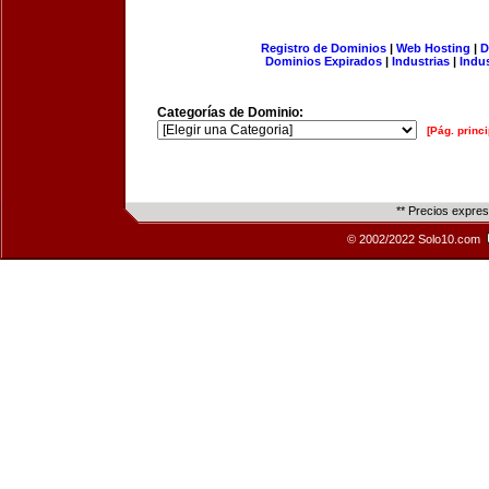
Registro de Dominios
|
Web Hosting
|
D
Dominios Expirados
|
Industrias
|
Indu
Categorías de Dominio:
[Pág. princi
** Precios expre
© 2002/2022 Solo10.com