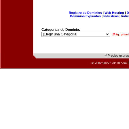
Registro de Dominios
|
Web Hosting
|
D
Dominios Expirados
|
Industrias
|
Indu
Categorías de Dominio:
[Pág. princi
** Precios expre
© 2002/2022 Solo10.com