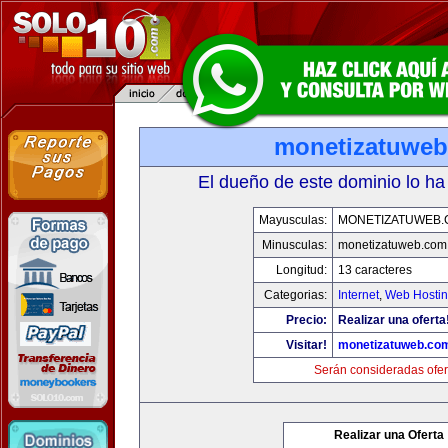
monetizatuwe
El dueño de este dominio lo ha
Mayusculas:
MONETIZATUWEB
Minusculas:
monetizatuweb.com
Longitud:
13 caracteres
Categorias:
Internet
,
Web Hostin
Precio:
Realizar una oferta
Visitar!
monetizatuweb.co
Serán consideradas ofer
Realizar una Oferta