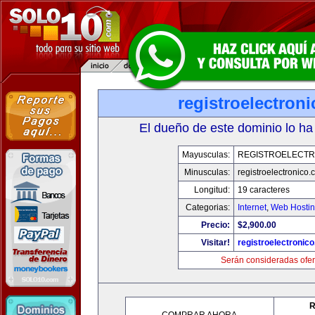
registroelectron
El dueño de este dominio lo ha
Mayusculas:
REGISTROELECTR
Minusculas:
registroelectronico
Longitud:
19 caracteres
Categorias:
Internet
,
Web Hostin
Precio:
$2,900.00
Visitar!
registroelectronic
Serán consideradas ofer
R