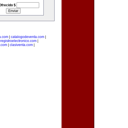
Ofrecido $
a.com
|
catalogodeventa.com
|
|
registroelectronico.com
|
s.com
|
clasiventa.com
|