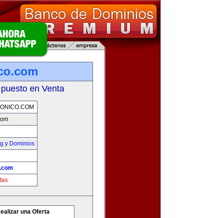
ico.com
 puesto en Venta
ONICO.COM
.com
g y Dominios
o.com
tas
ealizar una Oferta