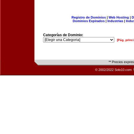
Registro de Dominios
|
Web Hosting
|
D
Dominios Expirados
|
Industrias
|
Indu
Categorías de Dominio:
[Pág. princi
** Precios expre
© 2002/2022 Solo10.com