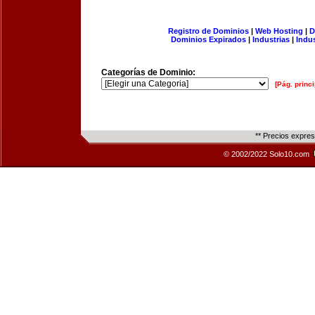
Registro de Dominios
|
Web Hosting
|
D
Dominios Expirados
|
Industrias
|
Indu
Categorías de Dominio:
[Pág. princi
** Precios expre
© 2002/2022 Solo10.com